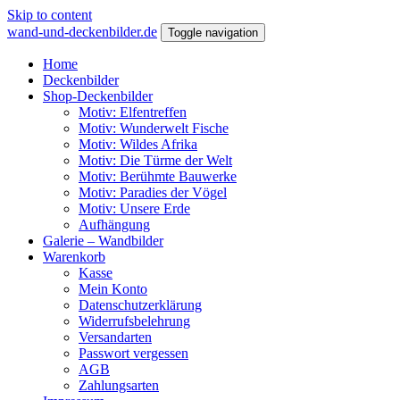
Skip to content
wand-und-deckenbilder.de
Toggle navigation
Home
Deckenbilder
Shop-Deckenbilder
Motiv: Elfentreffen
Motiv: Wunderwelt Fische
Motiv: Wildes Afrika
Motiv: Die Türme der Welt
Motiv: Berühmte Bauwerke
Motiv: Paradies der Vögel
Motiv: Unsere Erde
Aufhängung
Galerie – Wandbilder
Warenkorb
Kasse
Mein Konto
Datenschutzerklärung
Widerrufsbelehrung
Versandarten
Passwort vergessen
AGB
Zahlungsarten