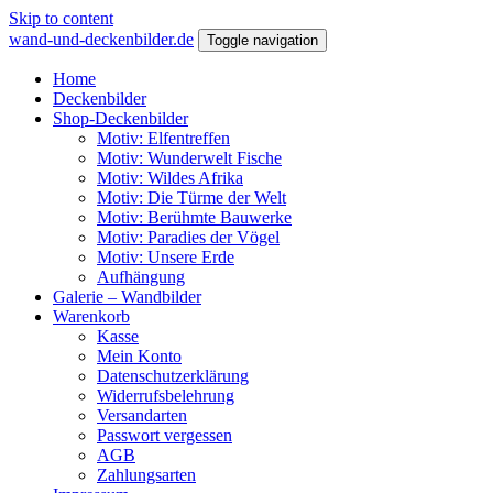
Skip to content
wand-und-deckenbilder.de
Toggle navigation
Home
Deckenbilder
Shop-Deckenbilder
Motiv: Elfentreffen
Motiv: Wunderwelt Fische
Motiv: Wildes Afrika
Motiv: Die Türme der Welt
Motiv: Berühmte Bauwerke
Motiv: Paradies der Vögel
Motiv: Unsere Erde
Aufhängung
Galerie – Wandbilder
Warenkorb
Kasse
Mein Konto
Datenschutzerklärung
Widerrufsbelehrung
Versandarten
Passwort vergessen
AGB
Zahlungsarten