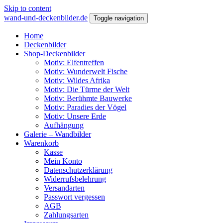
Skip to content
wand-und-deckenbilder.de
Toggle navigation
Home
Deckenbilder
Shop-Deckenbilder
Motiv: Elfentreffen
Motiv: Wunderwelt Fische
Motiv: Wildes Afrika
Motiv: Die Türme der Welt
Motiv: Berühmte Bauwerke
Motiv: Paradies der Vögel
Motiv: Unsere Erde
Aufhängung
Galerie – Wandbilder
Warenkorb
Kasse
Mein Konto
Datenschutzerklärung
Widerrufsbelehrung
Versandarten
Passwort vergessen
AGB
Zahlungsarten