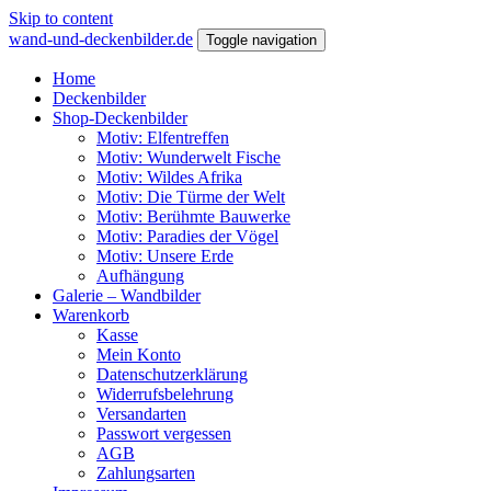
Skip to content
wand-und-deckenbilder.de
Toggle navigation
Home
Deckenbilder
Shop-Deckenbilder
Motiv: Elfentreffen
Motiv: Wunderwelt Fische
Motiv: Wildes Afrika
Motiv: Die Türme der Welt
Motiv: Berühmte Bauwerke
Motiv: Paradies der Vögel
Motiv: Unsere Erde
Aufhängung
Galerie – Wandbilder
Warenkorb
Kasse
Mein Konto
Datenschutzerklärung
Widerrufsbelehrung
Versandarten
Passwort vergessen
AGB
Zahlungsarten