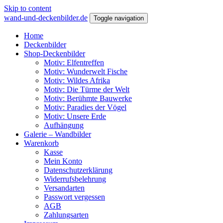
Skip to content
wand-und-deckenbilder.de
Toggle navigation
Home
Deckenbilder
Shop-Deckenbilder
Motiv: Elfentreffen
Motiv: Wunderwelt Fische
Motiv: Wildes Afrika
Motiv: Die Türme der Welt
Motiv: Berühmte Bauwerke
Motiv: Paradies der Vögel
Motiv: Unsere Erde
Aufhängung
Galerie – Wandbilder
Warenkorb
Kasse
Mein Konto
Datenschutzerklärung
Widerrufsbelehrung
Versandarten
Passwort vergessen
AGB
Zahlungsarten