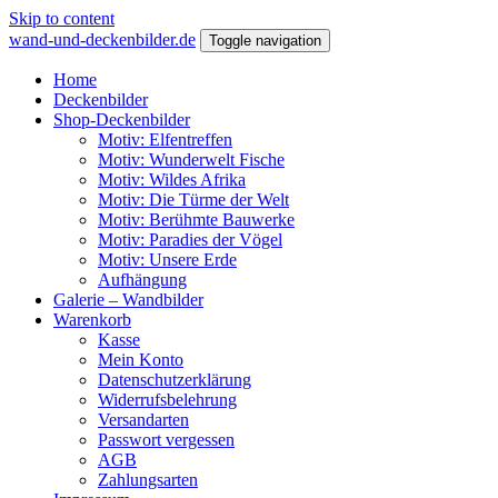
Skip to content
wand-und-deckenbilder.de
Toggle navigation
Home
Deckenbilder
Shop-Deckenbilder
Motiv: Elfentreffen
Motiv: Wunderwelt Fische
Motiv: Wildes Afrika
Motiv: Die Türme der Welt
Motiv: Berühmte Bauwerke
Motiv: Paradies der Vögel
Motiv: Unsere Erde
Aufhängung
Galerie – Wandbilder
Warenkorb
Kasse
Mein Konto
Datenschutzerklärung
Widerrufsbelehrung
Versandarten
Passwort vergessen
AGB
Zahlungsarten