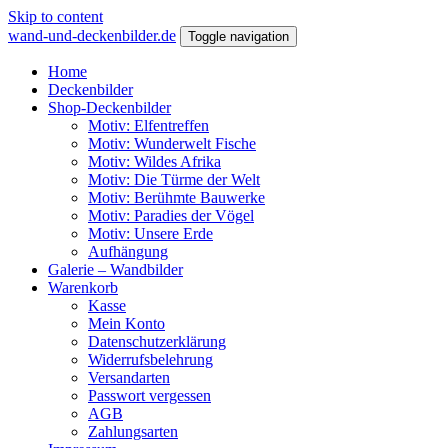
Skip to content
wand-und-deckenbilder.de
Toggle navigation
Home
Deckenbilder
Shop-Deckenbilder
Motiv: Elfentreffen
Motiv: Wunderwelt Fische
Motiv: Wildes Afrika
Motiv: Die Türme der Welt
Motiv: Berühmte Bauwerke
Motiv: Paradies der Vögel
Motiv: Unsere Erde
Aufhängung
Galerie – Wandbilder
Warenkorb
Kasse
Mein Konto
Datenschutzerklärung
Widerrufsbelehrung
Versandarten
Passwort vergessen
AGB
Zahlungsarten