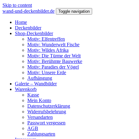
Skip to content
wand-und-deckenbilder.de
Toggle navigation
Home
Deckenbilder
Shop-Deckenbilder
Motiv: Elfentreffen
Motiv: Wunderwelt Fische
Motiv: Wildes Afrika
Motiv: Die Türme der Welt
Motiv: Berühmte Bauwerke
Motiv: Paradies der Vögel
Motiv: Unsere Erde
Aufhängung
Galerie – Wandbilder
Warenkorb
Kasse
Mein Konto
Datenschutzerklärung
Widerrufsbelehrung
Versandarten
Passwort vergessen
AGB
Zahlungsarten