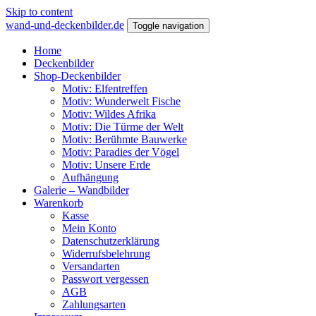
Skip to content
wand-und-deckenbilder.de
Toggle navigation
Home
Deckenbilder
Shop-Deckenbilder
Motiv: Elfentreffen
Motiv: Wunderwelt Fische
Motiv: Wildes Afrika
Motiv: Die Türme der Welt
Motiv: Berühmte Bauwerke
Motiv: Paradies der Vögel
Motiv: Unsere Erde
Aufhängung
Galerie – Wandbilder
Warenkorb
Kasse
Mein Konto
Datenschutzerklärung
Widerrufsbelehrung
Versandarten
Passwort vergessen
AGB
Zahlungsarten