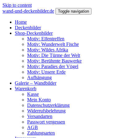
Skip to content
wand-und-deckenbilder.de
Toggle navigation
Home
Deckenbilder
Shop-Deckenbilder
Motiv: Elfentreffen
Motiv: Wunderwelt Fische
Motiv: Wildes Afrika
Motiv: Die Türme der Welt
Motiv: Berühmte Bauwerke
Motiv: Paradies der Vögel
Motiv: Unsere Erde
Aufhängung
Galerie – Wandbilder
Warenkorb
Kasse
Mein Konto
Datenschutzerklärung
Widerrufsbelehrung
Versandarten
Passwort vergessen
AGB
Zahlungsarten