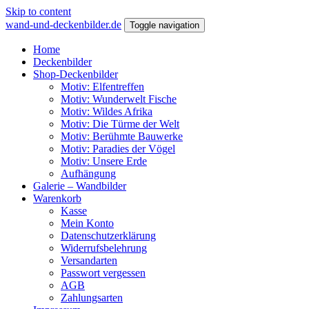
Skip to content
wand-und-deckenbilder.de
Toggle navigation
Home
Deckenbilder
Shop-Deckenbilder
Motiv: Elfentreffen
Motiv: Wunderwelt Fische
Motiv: Wildes Afrika
Motiv: Die Türme der Welt
Motiv: Berühmte Bauwerke
Motiv: Paradies der Vögel
Motiv: Unsere Erde
Aufhängung
Galerie – Wandbilder
Warenkorb
Kasse
Mein Konto
Datenschutzerklärung
Widerrufsbelehrung
Versandarten
Passwort vergessen
AGB
Zahlungsarten