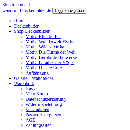
Skip to content
wand-und-deckenbilder.de
Toggle navigation
Home
Deckenbilder
Shop-Deckenbilder
Motiv: Elfentreffen
Motiv: Wunderwelt Fische
Motiv: Wildes Afrika
Motiv: Die Türme der Welt
Motiv: Berühmte Bauwerke
Motiv: Paradies der Vögel
Motiv: Unsere Erde
Aufhängung
Galerie – Wandbilder
Warenkorb
Kasse
Mein Konto
Datenschutzerklärung
Widerrufsbelehrung
Versandarten
Passwort vergessen
AGB
Zahlungsarten