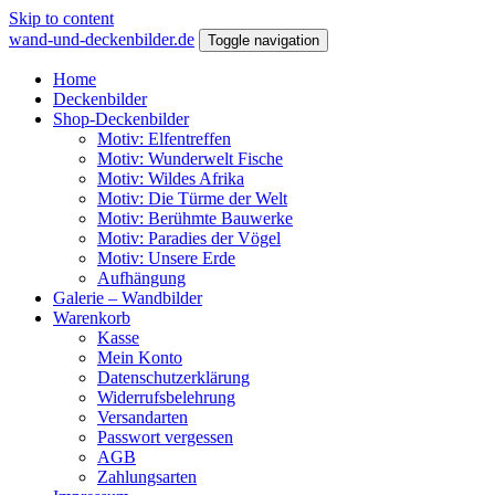
Skip to content
wand-und-deckenbilder.de
Toggle navigation
Home
Deckenbilder
Shop-Deckenbilder
Motiv: Elfentreffen
Motiv: Wunderwelt Fische
Motiv: Wildes Afrika
Motiv: Die Türme der Welt
Motiv: Berühmte Bauwerke
Motiv: Paradies der Vögel
Motiv: Unsere Erde
Aufhängung
Galerie – Wandbilder
Warenkorb
Kasse
Mein Konto
Datenschutzerklärung
Widerrufsbelehrung
Versandarten
Passwort vergessen
AGB
Zahlungsarten