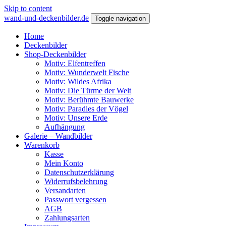
Skip to content
wand-und-deckenbilder.de
Toggle navigation
Home
Deckenbilder
Shop-Deckenbilder
Motiv: Elfentreffen
Motiv: Wunderwelt Fische
Motiv: Wildes Afrika
Motiv: Die Türme der Welt
Motiv: Berühmte Bauwerke
Motiv: Paradies der Vögel
Motiv: Unsere Erde
Aufhängung
Galerie – Wandbilder
Warenkorb
Kasse
Mein Konto
Datenschutzerklärung
Widerrufsbelehrung
Versandarten
Passwort vergessen
AGB
Zahlungsarten