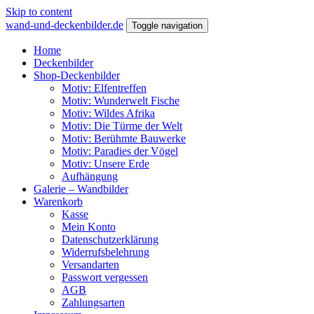
Skip to content
wand-und-deckenbilder.de
Toggle navigation
Home
Deckenbilder
Shop-Deckenbilder
Motiv: Elfentreffen
Motiv: Wunderwelt Fische
Motiv: Wildes Afrika
Motiv: Die Türme der Welt
Motiv: Berühmte Bauwerke
Motiv: Paradies der Vögel
Motiv: Unsere Erde
Aufhängung
Galerie – Wandbilder
Warenkorb
Kasse
Mein Konto
Datenschutzerklärung
Widerrufsbelehrung
Versandarten
Passwort vergessen
AGB
Zahlungsarten